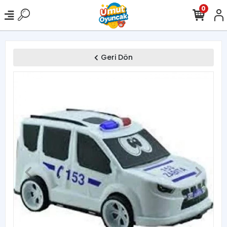
0
Geri Dön