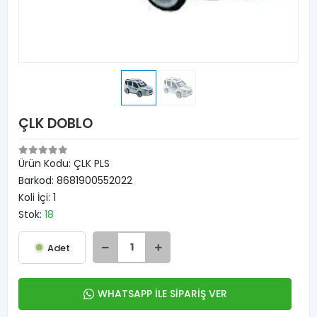
ÇLK DOBLO
Ürün Kodu:
ÇLK PLS
Barkod:
8681900552022
Koli İçi:
1
Stok:
18
Adet
WHATSAPP İLE SİPARİŞ VER