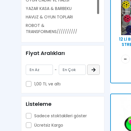
OYUN CADIRI VE HALISI
YAZAR KASA & BARBEKU
HAVUZ & OYUN TOPLARI
ROBOT &
TRANSFORMENS//////////
12 Lİ 
PIL VE BATARYA CESITLERI
STR
OTOPARK SETLERI
Fiyat Aralıkları
ILK ADIM & PEDALLI TRAKTORLER
KIZ OYUNCAKLARI//////////////
-
1,00 TL ve altı
Listeleme
Sadece stoktakileri göster
Ücretsiz Kargo