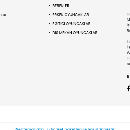
BEBEKLER
U
mleri
ERKEK OYUNCAKLAR
M
EGITICI OYUNCAKLAR
İ
B
DIS MEKAN OYUNCAKLAR
İ
İ
W
H
s
B
Webtemagaza | E-ticaret paketleri ile hazırlanmıştır.