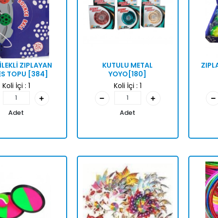
BİLEKLİ ZIPLAYAN
KUTULU METAL
ZIPL
ES TOPU [384]
YOYO[180]
Koli İçi :
1
Koli İçi :
1
Adet
Adet