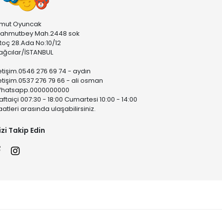
mut Oyuncak
ahmutbey Mah.2448 sok
stoç 28.Ada No:10/12
ağcılar/İSTANBUL
letişim.0546 276 69 74 - aydın
letişim.0537 276 79 66 - ali osman
hatsapp.0000000000
aftaiçi 007:30 - 18:00 Cumartesi 10:00 - 14:00
aatleri arasında ulaşabilirsiniz.
izi Takip Edin