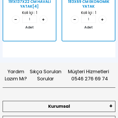
191X137X22 CM HAVALI
183X69 CM EKONOMİK
YATAK[4]
YATAK
Koli İçi :
1
Koli İçi :
1
Adet
Adet
Yardım
Sıkça Sorulan
Müşteri Hizmetleri
Lazım Mı?
Sorular
0546 276 69 74
Kurumsal