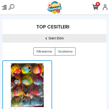
0
TOP CESITLERI
Geri Dön
Filtreleme
Sıralama