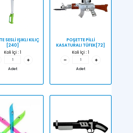
E SESLİ IŞIKLI KILIÇ
POŞETTE PİLLİ
[240]
KASATURALI TÜFEK[72]
Koli İçi :
1
Koli İçi :
1
Adet
Adet