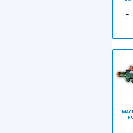
MAC
PO