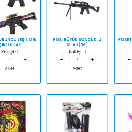
URUNCU YEŞİL M16
POŞ. BÜYÜK BONCUKLU
POŞETT
IŞIKLI SİLAH
SİLAH[36]
Koli İçi :
1
Koli İçi :
1
Adet
Adet