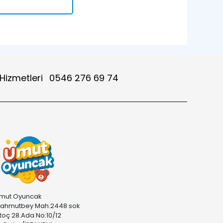
 Hizmetleri
0546 276 69 74
mut Oyuncak
ahmutbey Mah.2448 sok
stoç 28.Ada No:10/12