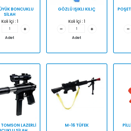
BÜYÜK BONCUKLU
GÖZLÜ IŞIKLI KILIÇ
POŞETL
SİLAH
Koli İçi :
1
Koli İçi :
1
Adet
Adet
İ TOMSON LAZERLİ
M-16 TÜFEK
PİLL
CUKLU SİLAH