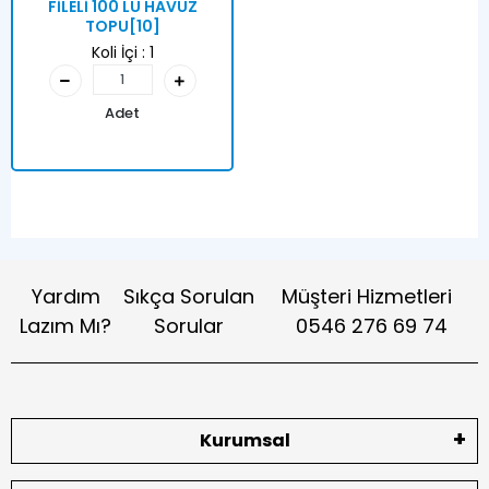
FİLELİ 100 LÜ HAVUZ
TOPU[10]
Koli İçi :
1
Adet
Yardım
Sıkça Sorulan
Müşteri Hizmetleri
Lazım Mı?
Sorular
0546 276 69 74
Kurumsal