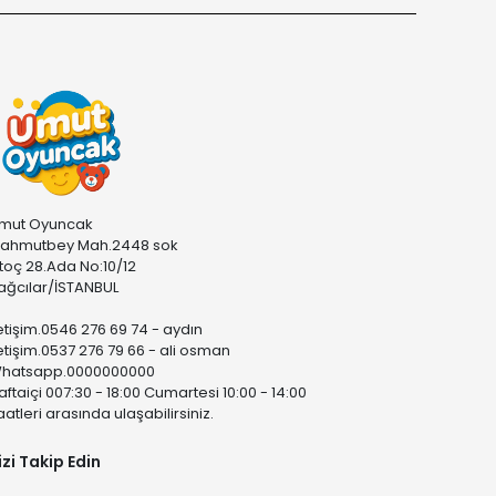
mut Oyuncak
ahmutbey Mah.2448 sok
stoç 28.Ada No:10/12
ağcılar/İSTANBUL
letişim.0546 276 69 74 - aydın
letişim.0537 276 79 66 - ali osman
hatsapp.0000000000
aftaiçi 007:30 - 18:00 Cumartesi 10:00 - 14:00
aatleri arasında ulaşabilirsiniz.
izi Takip Edin