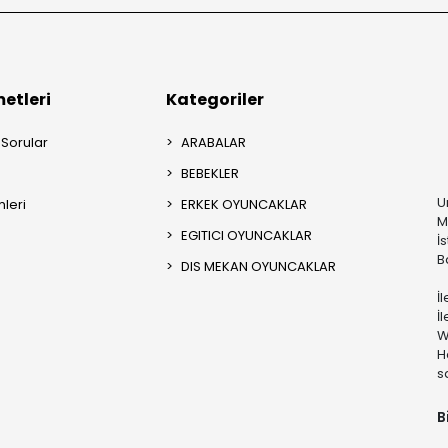
etleri
Kategoriler
 Sorular
ARABALAR
BEBEKLER
U
mleri
ERKEK OYUNCAKLAR
M
EGITICI OYUNCAKLAR
İ
B
DIS MEKAN OYUNCAKLAR
İ
İ
W
H
s
B