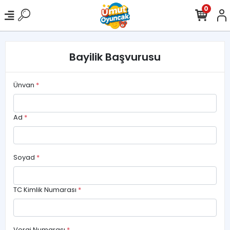
0
Bayilik Başvurusu
Ünvan
*
Ad
*
Soyad
*
TC Kimlik Numarası
*
Vergi Numarası
*