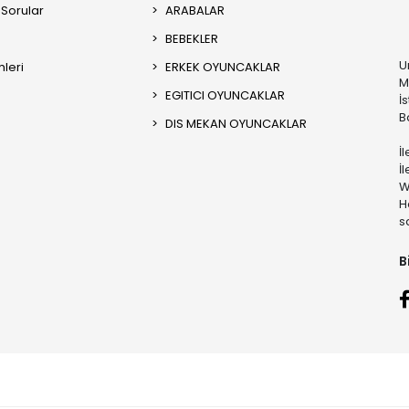
 Sorular
ARABALAR
BEBEKLER
U
mleri
ERKEK OYUNCAKLAR
M
EGITICI OYUNCAKLAR
İ
B
DIS MEKAN OYUNCAKLAR
İ
İ
W
H
s
B