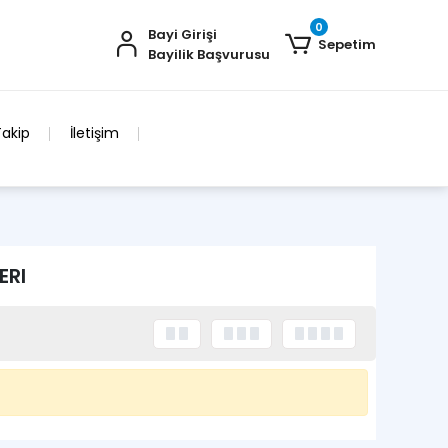
0
Bayi Girişi
Sepetim
Bayilik Başvurusu
Takip
İletişim
ERI