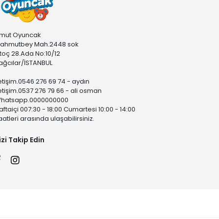
mut Oyuncak
ahmutbey Mah.2448 sok
stoç 28.Ada No:10/12
ağcılar/İSTANBUL
letişim.0546 276 69 74 - aydın
letişim.0537 276 79 66 - ali osman
hatsapp.0000000000
aftaiçi 007:30 - 18:00 Cumartesi 10:00 - 14:00
aatleri arasında ulaşabilirsiniz.
izi Takip Edin