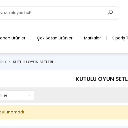
lenen Ürünler
Çok Satan Ürünler
Markalar
Sipariş 
RI 1
KUTULU OYUN SETLERI
KUTULU OYUN SETL
bulunamadı.