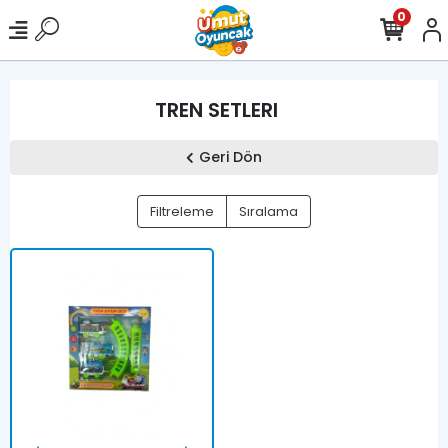
0
TREN SETLERI
Geri Dön
Filtreleme
Sıralama