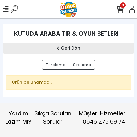
0
KUTUDA ARABA TIR & OYUN SETLERI
Geri Dön
Filtreleme
Sıralama
Ürün bulunamadı.
Yardım
Sıkça Sorulan
Müşteri Hizmetleri
Lazım Mı?
Sorular
0546 276 69 74