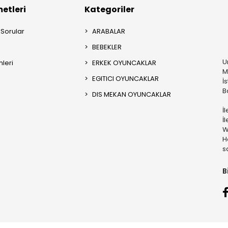
etleri
Kategoriler
 Sorular
ARABALAR
BEBEKLER
U
mleri
ERKEK OYUNCAKLAR
M
EGITICI OYUNCAKLAR
İ
B
DIS MEKAN OYUNCAKLAR
İ
İ
W
H
s
B