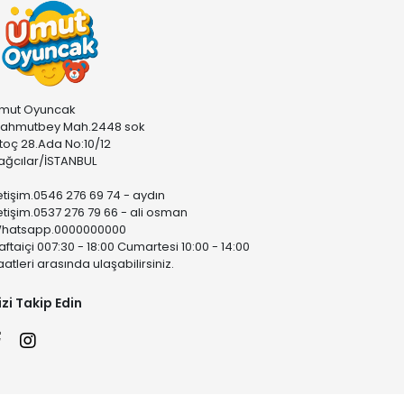
mut Oyuncak
ahmutbey Mah.2448 sok
stoç 28.Ada No:10/12
ağcılar/İSTANBUL
letişim.0546 276 69 74 - aydın
letişim.0537 276 79 66 - ali osman
hatsapp.0000000000
aftaiçi 007:30 - 18:00 Cumartesi 10:00 - 14:00
aatleri arasında ulaşabilirsiniz.
izi Takip Edin