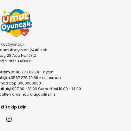
mut Oyuncak
ahmutbey Mah.2448 sok
stoç 28.Ada No:10/12
ağcılar/İSTANBUL
letişim.0546 276 69 74 - aydın
letişim.0537 276 79 66 - ali osman
hatsapp.0000000000
aftaiçi 007:30 - 18:00 Cumartesi 10:00 - 14:00
aatleri arasında ulaşabilirsiniz.
izi Takip Edin