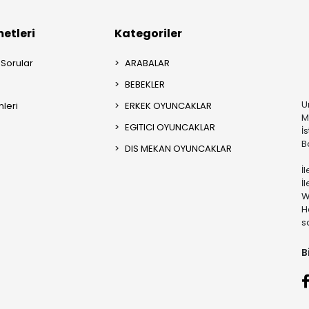
etleri
Kategoriler
 Sorular
ARABALAR
BEBEKLER
U
mleri
ERKEK OYUNCAKLAR
M
EGITICI OYUNCAKLAR
İ
B
DIS MEKAN OYUNCAKLAR
İ
İ
W
H
s
B