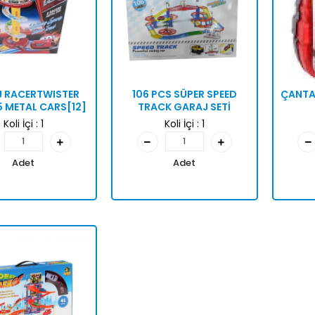
 RACERTWISTER
106 PCS SÜPER SPEED
ÇANTA 
5 METAL CARS[12]
TRACK GARAJ SETİ
Koli İçi :
1
Koli İçi :
1
Adet
Adet