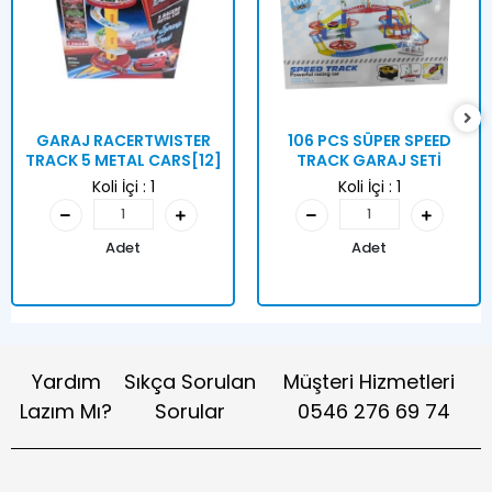
GARAJ RACERTWISTER
106 PCS SÜPER SPEED
TRACK 5 METAL CARS[12]
TRACK GARAJ SETİ
Koli İçi :
1
Koli İçi :
1
Adet
Adet
Yardım
Sıkça Sorulan
Müşteri Hizmetleri
Lazım Mı?
Sorular
0546 276 69 74