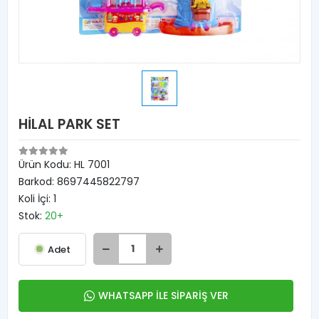
HİLAL PARK SET
Ürün Kodu:
HL 7001
Barkod:
8697445822797
Koli İçi:
1
Stok:
20+
Adet
WHATSAPP İLE SİPARİŞ VER