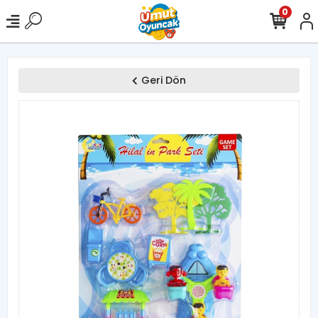
0
Geri Dön