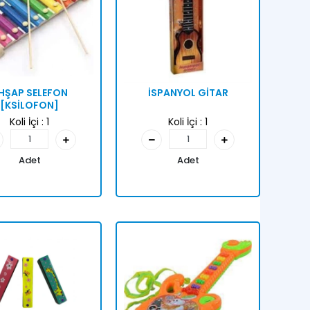
HŞAP SELEFON
İSPANYOL GİTAR
[KSİLOFON]
Koli İçi :
1
Koli İçi :
1
Adet
Adet