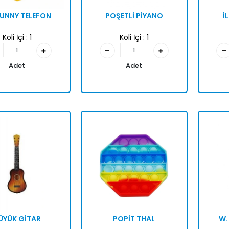
FUNNY TELEFON
POŞETLİ PİYANO
İ
Koli İçi :
1
Koli İçi :
1
Adet
Adet
ÜYÜK GİTAR
POPİT THAL
W.