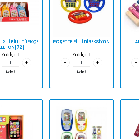
12 Lİ PİLLİ TÜRKÇE
POŞETTE PİLLİ DİREKSİYON
A
ELEFON[72]
Koli İçi :
1
Koli İçi :
1
Adet
Adet