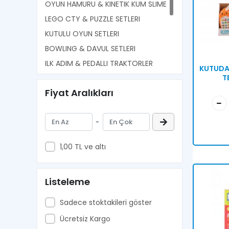
OYUN HAMURU & KINETIK KUM SLIME
LEGO CTY & PUZZLE SETLERI
KUTULU OYUN SETLERI
BOWLING & DAVUL SETLERI
ILK ADIM & PEDALLI TRAKTORLER
KUTUDA 
T
BASKET POTALARI
Fiyat Aralıkları
OTOPARK SETLERI
KUTULU SET & ARABALAR & MUTFAK
& EV
-
COKLU HAYVAN SELERI
1,00 TL ve altı
Listeleme
Sadece stoktakileri göster
Ücretsiz Kargo