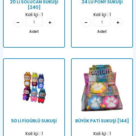
20 Lİ SOLUCAN SUKUŞİ
24 LÜ PONY SUKUŞİ
[240]
Koli İçi :
1
Koli İçi :
1
Adet
Adet
50 Lİ FİGÜRLÜ SUKUŞİ
BÜYÜK PATİ SUKUŞİ [144]
Koli İçi :
1
Koli İçi :
1