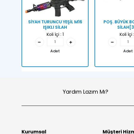
SİYAH TURUNCU YEŞİL M16
POŞ. BÜYÜK 
IŞIKLI SİLAH
SİLAH[3
Koli İçi :
1
Koli İçi 
Adet
Adet
Yardım Lazım Mı?
Kurumsal
Müşteri Hizm