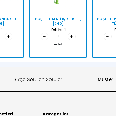
BONCUKLU
POŞETTE SESLİ IŞIKLI KILIÇ
POŞETTE P
6]
[240]
TÜ
:
1
Koli İçi :
1
K
Adet
Sıkça Sorulan Sorular
Müşteri
etleri
Kategoriler