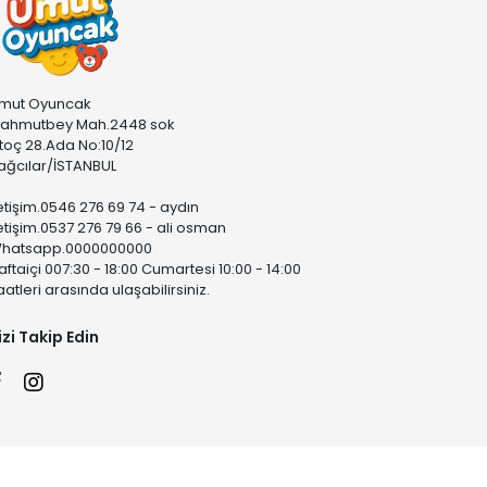
mut Oyuncak
ahmutbey Mah.2448 sok
stoç 28.Ada No:10/12
ağcılar/İSTANBUL
letişim.0546 276 69 74 - aydın
letişim.0537 276 79 66 - ali osman
hatsapp.0000000000
aftaiçi 007:30 - 18:00 Cumartesi 10:00 - 14:00
aatleri arasında ulaşabilirsiniz.
izi Takip Edin