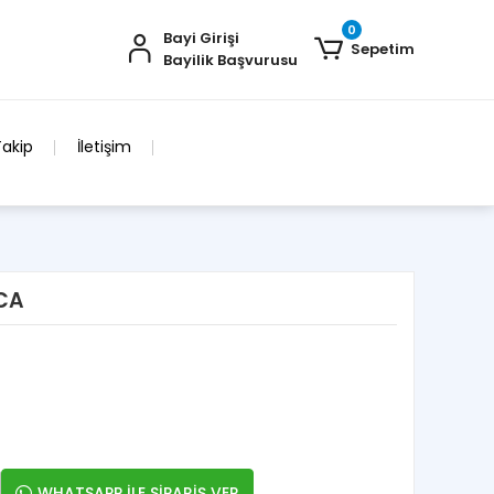
0
Bayi Girişi
Sepetim
Bayilik Başvurusu
Takip
İletişim
NCA
WHATSAPP İLE SİPARİŞ VER