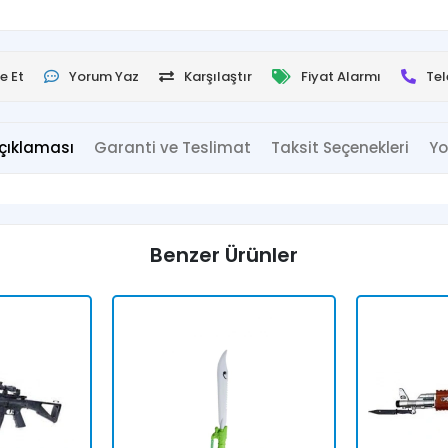
e Et
Yorum Yaz
Karşılaştır
Fiyat Alarmı
Tel
çıklaması
Garanti ve Teslimat
Taksit Seçenekleri
Yo
Benzer Ürünler