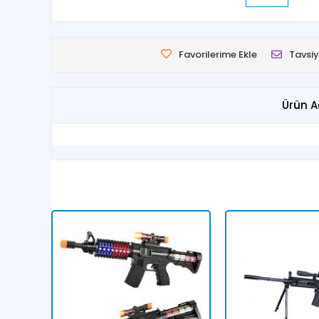
Favorilerime Ekle
Tavsiy
Ürün A