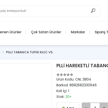
lenen Ürünler
Çok Satan Ürünler
Markalar
Sipariş 
R
PILLI TABANCA TUFEK KILIC VS.
PLLİ HAREKETLİ TABA
Ürün Kodu:
CNL 3804
Barkod:
8682582330946
Koli İçi:
1
Stok:
20+