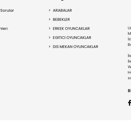
 Sorular
ARABALAR
BEBEKLER
U
mleri
ERKEK OYUNCAKLAR
M
EGITICI OYUNCAKLAR
İ
B
DIS MEKAN OYUNCAKLAR
İ
İ
W
H
s
B