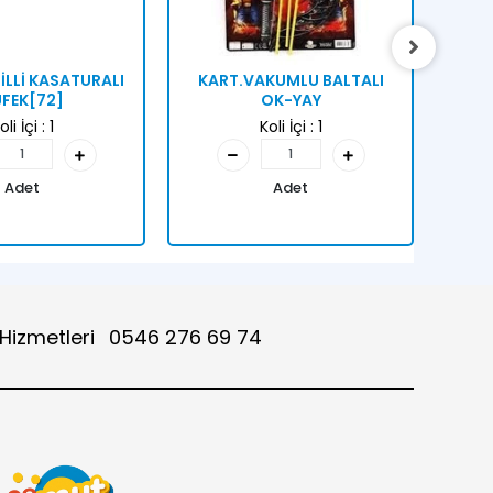
İLLİ KASATURALI
KART.VAKUMLU BALTALI
PVC
FEK[72]
OK-YAY
oli İçi :
1
Koli İçi :
1
Adet
Adet
 Hizmetleri
0546 276 69 74