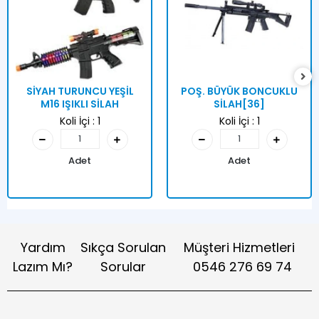
SİYAH TURUNCU YEŞİL
POŞ. BÜYÜK BONCUKLU
M16 IŞIKLI SİLAH
SİLAH[36]
Koli İçi :
1
Koli İçi :
1
Adet
Adet
Yardım
Sıkça Sorulan
Müşteri Hizmetleri
Lazım Mı?
Sorular
0546 276 69 74