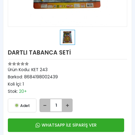
DARTLI TABANCA SETİ
Ürün Kodu:
KET 243
Barkod:
8684198002439
Koli İçi:
1
Stok:
20+
Adet
WHATSAPP İLE SİPARİŞ VER