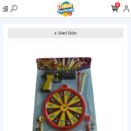
0
Geri Dön