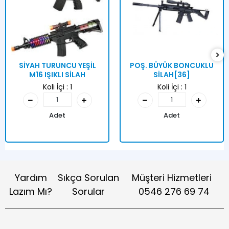
SİYAH TURUNCU YEŞİL
POŞ. BÜYÜK BONCUKLU
M16 IŞIKLI SİLAH
SİLAH[36]
Koli İçi :
1
Koli İçi :
1
Adet
Adet
Yardım
Sıkça Sorulan
Müşteri Hizmetleri
Lazım Mı?
Sorular
0546 276 69 74