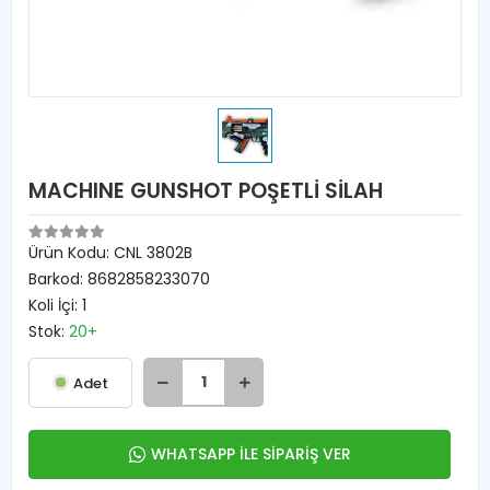
MACHINE GUNSHOT POŞETLİ SİLAH
Ürün Kodu:
CNL 3802B
Barkod:
8682858233070
Koli İçi:
1
Stok:
20+
Adet
WHATSAPP İLE SİPARİŞ VER