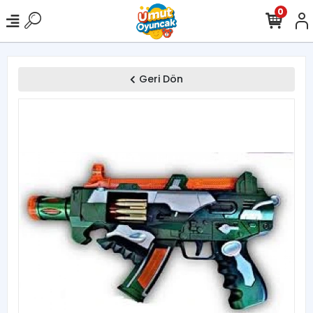
0
Geri Dön