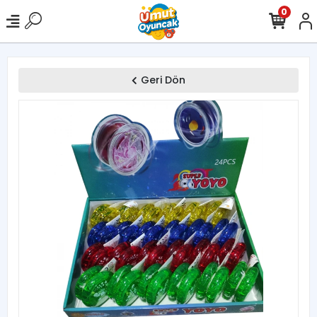
0
Geri Dön