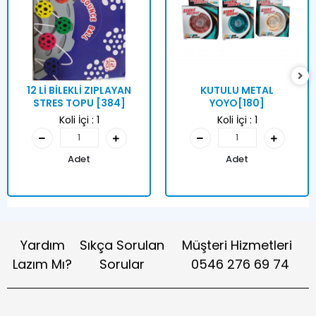
12 Lİ BİLEKLİ ZIPLAYAN
KUTULU METAL
STRES TOPU [384]
YOYO[180]
Koli İçi :
1
Koli İçi :
1
Adet
Adet
Yardım
Sıkça Sorulan
Müşteri Hizmetleri
Lazım Mı?
Sorular
0546 276 69 74