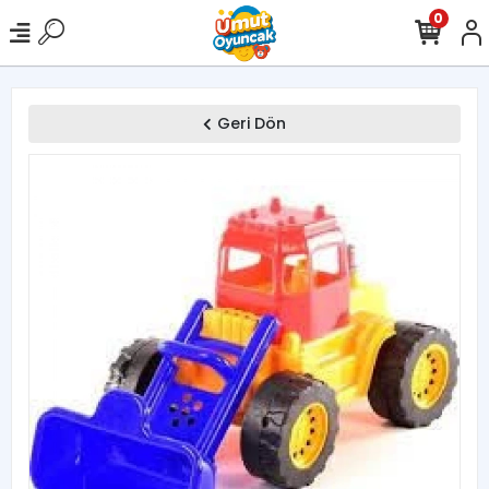
0
Geri Dön