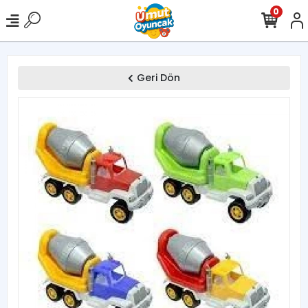
0
Geri Dön