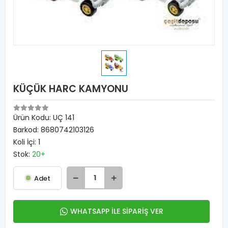
KÜÇÜK HARC KAMYONU
Ürün Kodu:
UÇ 141
Barkod:
8680742103126
Koli İçi:
1
Stok:
20+
Adet
WHATSAPP İLE SİPARİŞ VER