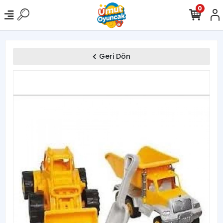
0
Geri Dön