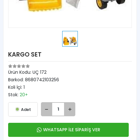
KARGO SET
Ürün Kodu:
UÇ 172
Barkod:
8680742103256
Koli İçi:
1
Stok:
20+
Adet
WHATSAPP İLE SİPARİŞ VER