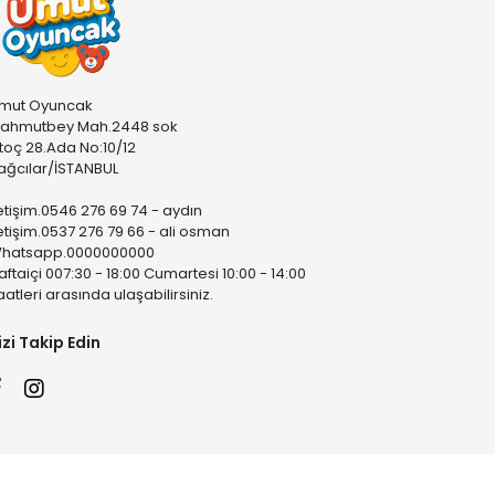
mut Oyuncak
ahmutbey Mah.2448 sok
stoç 28.Ada No:10/12
ağcılar/İSTANBUL
letişim.0546 276 69 74 - aydın
letişim.0537 276 79 66 - ali osman
hatsapp.0000000000
aftaiçi 007:30 - 18:00 Cumartesi 10:00 - 14:00
aatleri arasında ulaşabilirsiniz.
izi Takip Edin