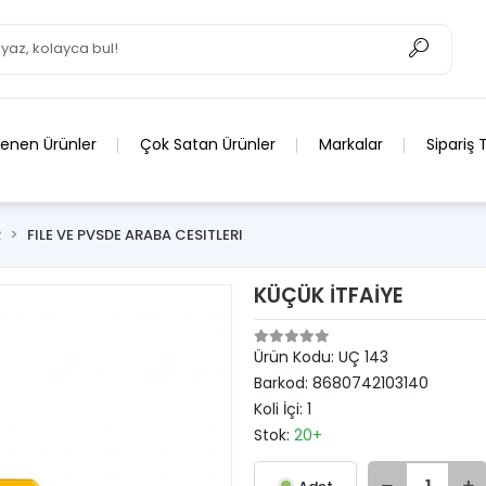
lenen Ürünler
Çok Satan Ürünler
Markalar
Sipariş 
R
FILE VE PVSDE ARABA CESITLERI
KÜÇÜK İTFAİYE
Ürün Kodu:
UÇ 143
Barkod:
8680742103140
Koli İçi:
1
Stok:
20+