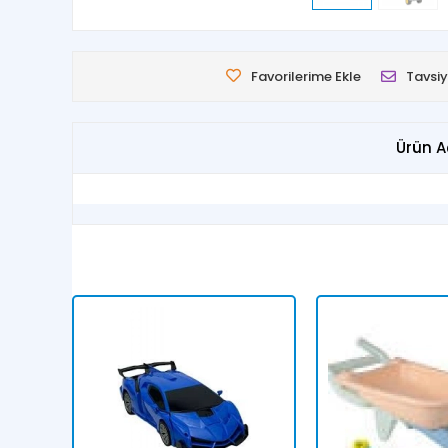
Favorilerime Ekle
Tavsiy
Ürün A