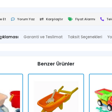
e Et
Yorum Yaz
Karşılaştır
Fiyat Alarmı
Tel
çıklaması
Garanti ve Teslimat
Taksit Seçenekleri
Yo
Benzer Ürünler