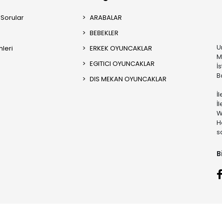
 Sorular
ARABALAR
BEBEKLER
U
mleri
ERKEK OYUNCAKLAR
M
EGITICI OYUNCAKLAR
İ
B
DIS MEKAN OYUNCAKLAR
İ
İ
W
H
s
B