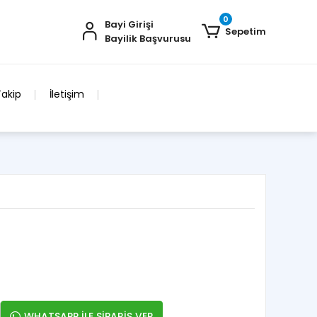
0
Bayi Girişi
Sepetim
Bayilik Başvurusu
Takip
İletişim
WHATSAPP İLE SİPARİŞ VER