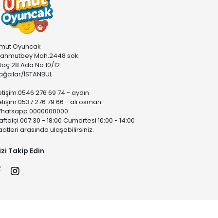
mut Oyuncak
ahmutbey Mah.2448 sok
stoç 28.Ada No:10/12
ağcılar/İSTANBUL
letişim.0546 276 69 74 - aydın
letişim.0537 276 79 66 - ali osman
hatsapp.0000000000
aftaiçi 007:30 - 18:00 Cumartesi 10:00 - 14:00
aatleri arasında ulaşabilirsiniz.
izi Takip Edin