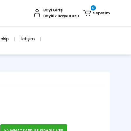
0
Bayi Girişi
Sepetim
Bayilik Başvurusu
Takip
İletişim
WHATSAPP İLE SİPARİŞ VER