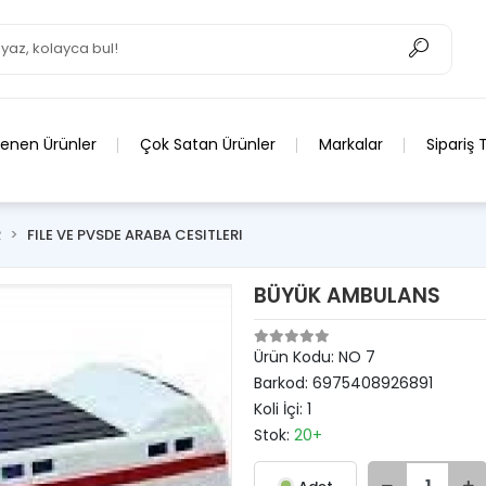
lenen Ürünler
Çok Satan Ürünler
Markalar
Sipariş 
R
FILE VE PVSDE ARABA CESITLERI
BÜYÜK AMBULANS
Ürün Kodu:
NO 7
Barkod:
6975408926891
Koli İçi:
1
Stok:
20+