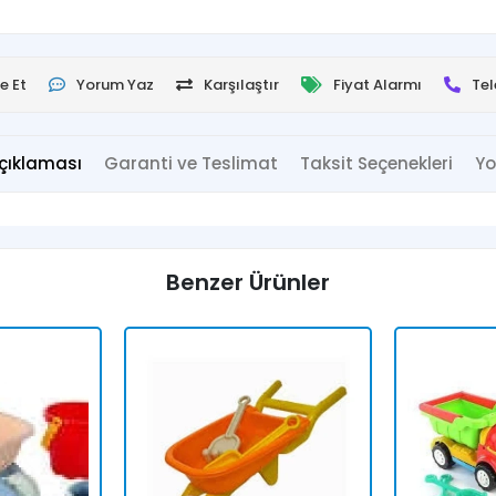
e Et
Yorum Yaz
Karşılaştır
Fiyat Alarmı
Tel
çıklaması
Garanti ve Teslimat
Taksit Seçenekleri
Yo
Benzer Ürünler