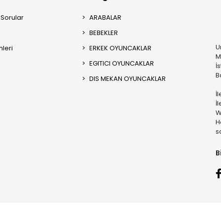
 Sorular
ARABALAR
BEBEKLER
U
mleri
ERKEK OYUNCAKLAR
M
EGITICI OYUNCAKLAR
İ
B
DIS MEKAN OYUNCAKLAR
İ
İ
W
H
s
B