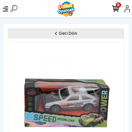
0
Geri Dön