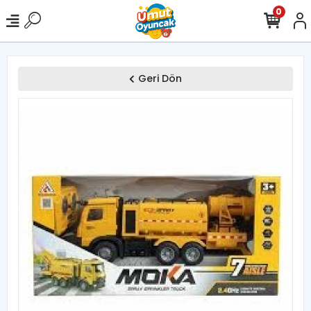
0
Geri Dön