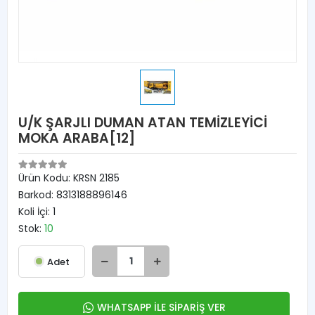
U/K ŞARJLI DUMAN ATAN TEMİZLEYİCİ
MOKA ARABA[12]
Ürün Kodu:
KRSN 2185
Barkod:
8313188896146
Koli İçi:
1
Stok:
10
Adet
WHATSAPP İLE SİPARİŞ VER