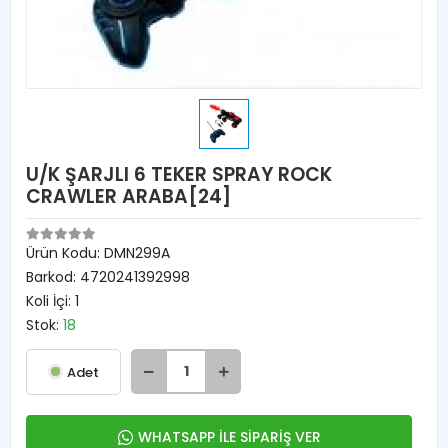
U/K ŞARJLI 6 TEKER SPRAY ROCK
CRAWLER ARABA[24]
Ürün Kodu:
DMN299A
Barkod:
4720241392998
Koli İçi:
1
Stok:
18
Adet
WHATSAPP İLE SİPARİŞ VER