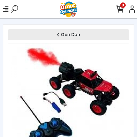
0
Geri Dön