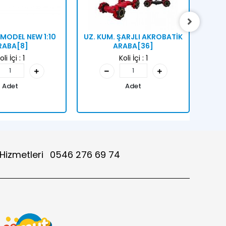
 MODEL NEW 1:10
UZ. KUM. ŞARJLI AKROBATİK
U/K
RABA[8]
ARABA[36]
oli İçi :
1
Koli İçi :
1
Adet
Adet
 Hizmetleri
0546 276 69 74