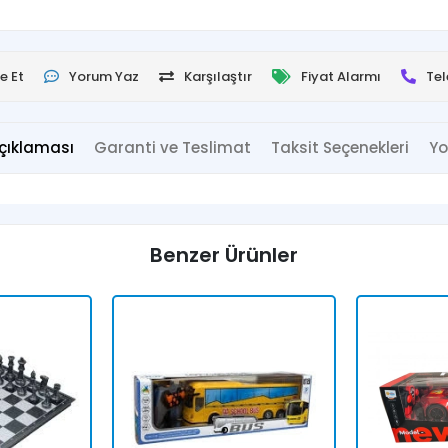
e Et
Yorum Yaz
Karşılaştır
Fiyat Alarmı
Tel
çıklaması
Garanti ve Teslimat
Taksit Seçenekleri
Yo
Benzer Ürünler