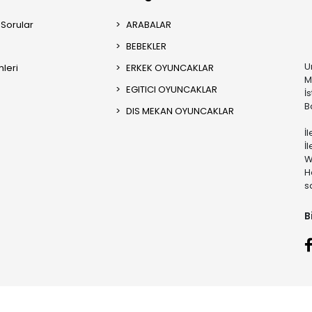
 Sorular
ARABALAR
BEBEKLER
U
mleri
ERKEK OYUNCAKLAR
M
EGITICI OYUNCAKLAR
İ
B
DIS MEKAN OYUNCAKLAR
İ
İ
W
H
s
B