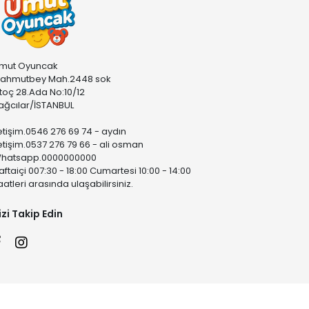
mut Oyuncak
ahmutbey Mah.2448 sok
stoç 28.Ada No:10/12
ağcılar/İSTANBUL
letişim.0546 276 69 74 - aydın
letişim.0537 276 79 66 - ali osman
hatsapp.0000000000
aftaiçi 007:30 - 18:00 Cumartesi 10:00 - 14:00
aatleri arasında ulaşabilirsiniz.
izi Takip Edin