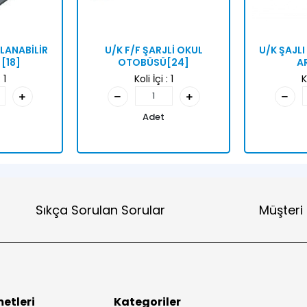
LANABİLİR
U/K F/F ŞARJLİ OKUL
U/K ŞAJLI
[18]
OTOBÜSÜ[24]
A
:
1
Koli İçi :
1
K
Adet
Sıkça Sorulan Sorular
Müşteri
etleri
Kategoriler