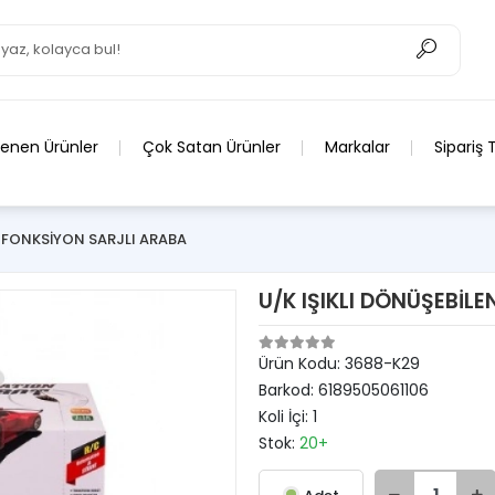
lenen Ürünler
Çok Satan Ürünler
Markalar
Sipariş 
 FONKSİYON SARJLI ARABA
U/K IŞIKLI DÖNÜŞEBİL
Ürün Kodu:
3688-K29
Barkod:
6189505061106
Koli İçi:
1
Stok:
20+