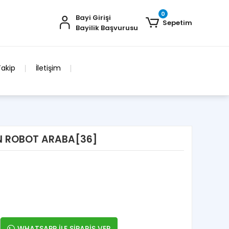
0
Bayi Girişi
Sepetim
Bayilik Başvurusu
Takip
İletişim
EN ROBOT ARABA[36]
WHATSAPP İLE SİPARİŞ VER