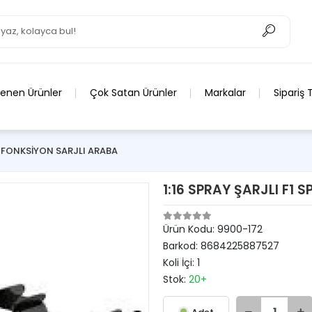
lenen Ürünler
Çok Satan Ürünler
Markalar
Sipariş 
 FONKSİYON SARJLI ARABA
1:16 SPRAY ŞARJLI F1 
Ürün Kodu:
9900-172
Barkod:
8684225887527
Koli İçi:
1
Stok:
20+