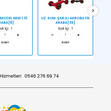
 MODEL NEW 1:10
UZ. KUM. ŞARJLI AKROBATİK
U/K
RABA[8]
ARABA[36]
oli İçi :
1
Koli İçi :
1
Adet
Adet
 Hizmetleri
0546 276 69 74