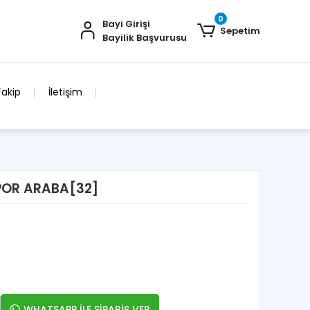
0
Bayi Girişi
Sepetim
Bayilik Başvurusu
Takip
İletişim
SPOR ARABA[32]
WHATSAPP İLE SİPARİŞ VER