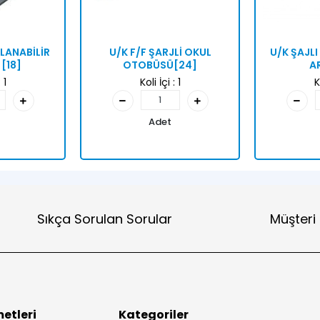
LANABİLİR
U/K F/F ŞARJLİ OKUL
U/K ŞAJLI
[18]
OTOBÜSÜ[24]
A
:
1
Koli İçi :
1
K
Adet
Sıkça Sorulan Sorular
Müşteri
etleri
Kategoriler