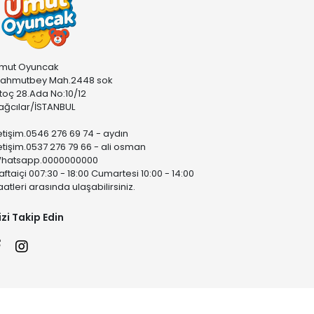
mut Oyuncak
ahmutbey Mah.2448 sok
stoç 28.Ada No:10/12
ağcılar/İSTANBUL
letişim.0546 276 69 74 - aydın
letişim.0537 276 79 66 - ali osman
hatsapp.0000000000
aftaiçi 007:30 - 18:00 Cumartesi 10:00 - 14:00
aatleri arasında ulaşabilirsiniz.
izi Takip Edin