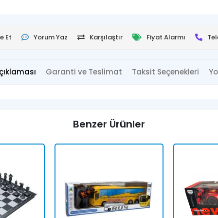
e Et
Yorum Yaz
Karşılaştır
Fiyat Alarmı
Tel
çıklaması
Garanti ve Teslimat
Taksit Seçenekleri
Yo
Benzer Ürünler