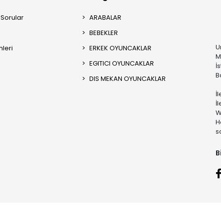
 Sorular
ARABALAR
BEBEKLER
U
mleri
ERKEK OYUNCAKLAR
M
EGITICI OYUNCAKLAR
İ
B
DIS MEKAN OYUNCAKLAR
İ
İ
W
H
s
B