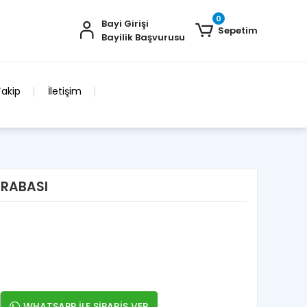
0
Bayi Girişi
Sepetim
Bayilik Başvurusu
Takip
İletişim
 ARABASI
WHATSAPP İLE SİPARİŞ VER