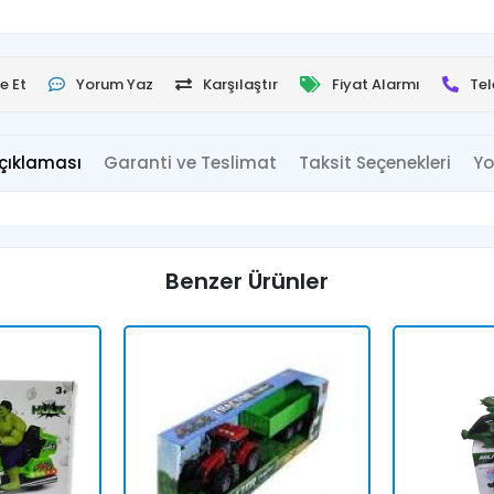
e Et
Yorum Yaz
Karşılaştır
Fiyat Alarmı
Tel
çıklaması
Garanti ve Teslimat
Taksit Seçenekleri
Yo
Benzer Ürünler