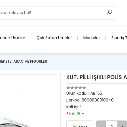
lenen Ürünler
Çok Satan Ürünler
Markalar
Sipariş 
AREKETLI ARAC VE FIGURLER
KUT. PİLLİ IŞIKLI POLİS
Ürün Kodu:
FAB 155
Barkod:
8898880010040
Koli İçi:
1
Stok:
20+