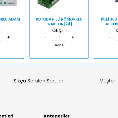
TORLU ADAM
KUTUDA PİLLİ RÖMORKLU
PİLLİ 36
TRAKTÖR[24]
ASKER
:
1
Koli İçi :
1
K
Adet
Sıkça Sorulan Sorular
Müşteri
etleri
Kategoriler