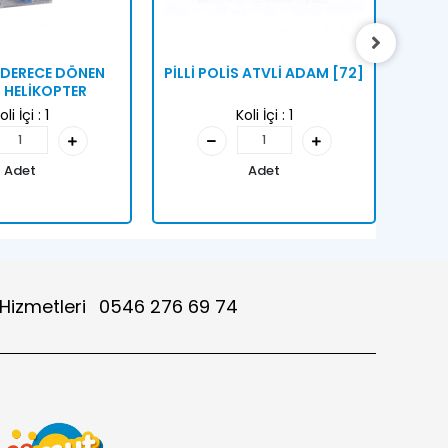
0 DERECE DÖNEN
PİLLİ POLİS ATVLİ ADAM [72]
KUT
İ HELİKOPTER
oli İçi :
1
Koli İçi :
1
Adet
Adet
 Hizmetleri
0546 276 69 74