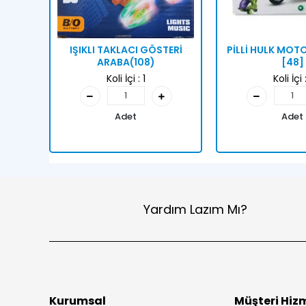
IŞIKLI TAKLACI GÖSTERİ
PİLLİ HULK MO
ARABA(108)
[48]
Koli İçi :
1
Koli İçi 
Adet
Adet
Yardım Lazım Mı?
Kurumsal
Müşteri Hizm