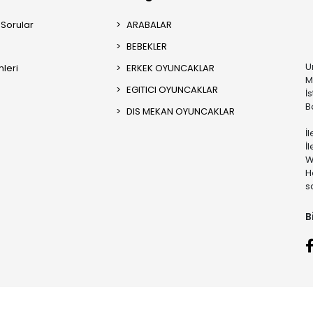
 Sorular
ARABALAR
BEBEKLER
U
mleri
ERKEK OYUNCAKLAR
M
EGITICI OYUNCAKLAR
İ
B
DIS MEKAN OYUNCAKLAR
İ
İ
W
H
s
B