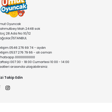
mut Oyuncak
ahmutbey Mah.2448 sok
stoç 28.Ada No:10/12
ağcılar/İSTANBUL
letişim.0546 276 69 74 - aydın
letişim.0537 276 79 66 - ali osman
hatsapp.0000000000
aftaiçi 007:30 - 18:00 Cumartesi 10:00 - 14:00
aatleri arasında ulaşabilirsiniz.
izi Takip Edin