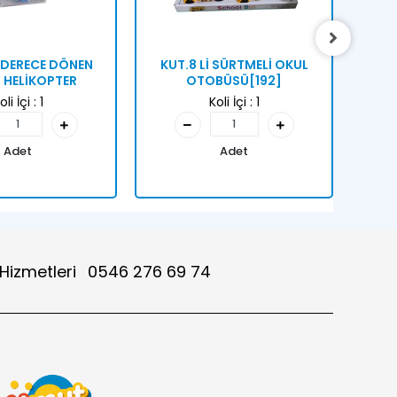
0 DERECE DÖNEN
KUT.8 Lİ SÜRTMELİ OKUL
KUT
İ HELİKOPTER
OTOBÜSÜ[192]
oli İçi :
1
Koli İçi :
1
Adet
Adet
 Hizmetleri
0546 276 69 74