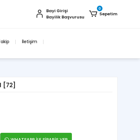
0
Bayi Girişi
Sepetim
Bayilik Başvurusu
Takip
İletişim
M [72]
WHATSAPP İLE SİPARİŞ VER