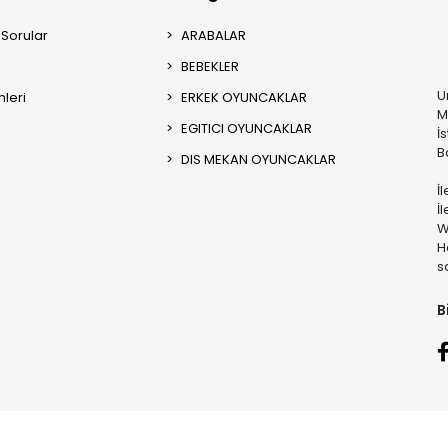
 Sorular
ARABALAR
BEBEKLER
U
mleri
ERKEK OYUNCAKLAR
M
EGITICI OYUNCAKLAR
İ
B
DIS MEKAN OYUNCAKLAR
İ
İ
W
H
s
B