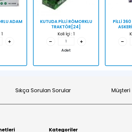
TORLU ADAM
KUTUDA PİLLİ RÖMORKLU
PİLLİ 36
TRAKTÖR[24]
ASKER
:
1
Koli İçi :
1
K
Adet
Sıkça Sorulan Sorular
Müşteri
etleri
Kategoriler