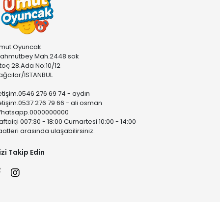
mut Oyuncak
ahmutbey Mah.2448 sok
stoç 28.Ada No:10/12
ağcılar/İSTANBUL
letişim.0546 276 69 74 - aydın
letişim.0537 276 79 66 - ali osman
hatsapp.0000000000
aftaiçi 007:30 - 18:00 Cumartesi 10:00 - 14:00
aatleri arasında ulaşabilirsiniz.
izi Takip Edin