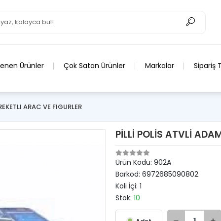
lenen Ürünler
Çok Satan Ürünler
Markalar
Sipariş 
AREKETLI ARAC VE FIGURLER
PİLLİ POLİS ATVLİ ADA
Ürün Kodu:
902A
Barkod:
6972685090802
Koli İçi:
1
Stok:
10