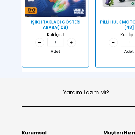
IŞIKLI TAKLACI GÖSTERİ
PİLLİ HULK MO
ARABA(108)
[48]
Koli İçi :
1
Koli İçi 
Adet
Adet
Yardım Lazım Mı?
Kurumsal
Müşteri Hizm