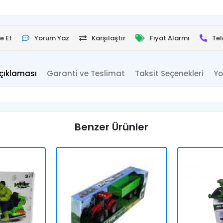
e Et
Yorum Yaz
Karşılaştır
Fiyat Alarmı
Tel
çıklaması
Garanti ve Teslimat
Taksit Seçenekleri
Yo
Benzer Ürünler