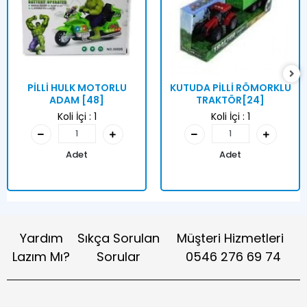
PİLLİ HULK MOTORLU
KUTUDA PİLLİ RÖMORKLU
ADAM [48]
TRAKTÖR[24]
Koli İçi :
1
Koli İçi :
1
Adet
Adet
Yardım
Sıkça Sorulan
Müşteri Hizmetleri
Lazım Mı?
Sorular
0546 276 69 74