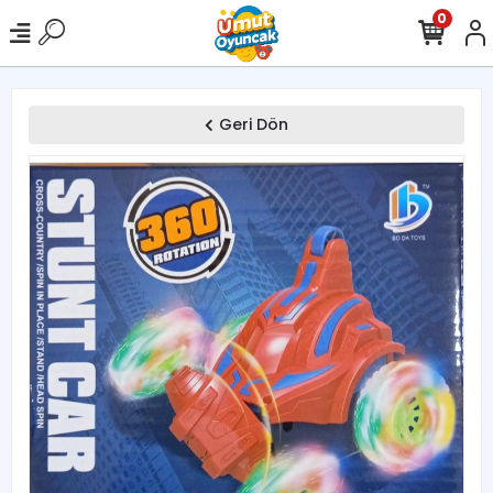
0
Geri Dön