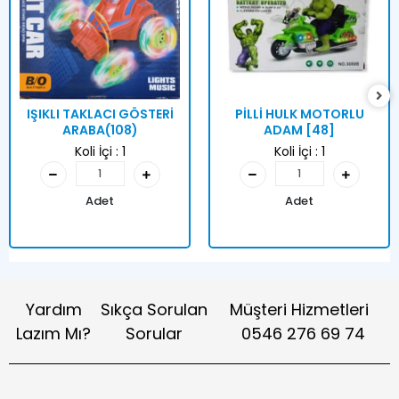
IŞIKLI TAKLACI GÖSTERİ
PİLLİ HULK MOTORLU
ARABA(108)
ADAM [48]
Koli İçi :
1
Koli İçi :
1
Adet
Adet
Yardım
Sıkça Sorulan
Müşteri Hizmetleri
Lazım Mı?
Sorular
0546 276 69 74