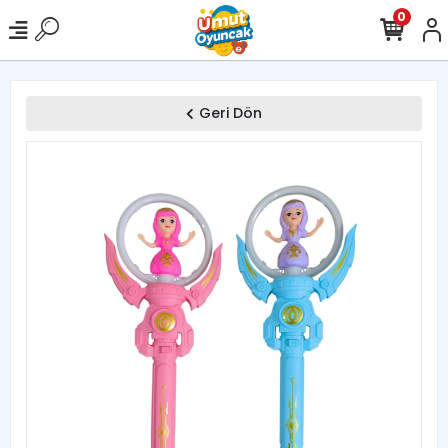
0
Geri Dön