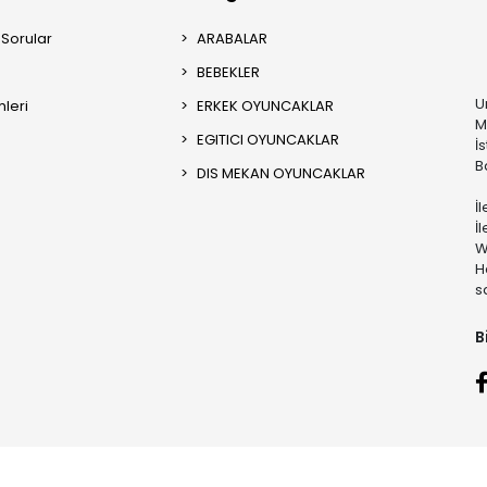
 Sorular
ARABALAR
BEBEKLER
U
mleri
ERKEK OYUNCAKLAR
M
EGITICI OYUNCAKLAR
İ
B
DIS MEKAN OYUNCAKLAR
İ
İ
W
H
s
B