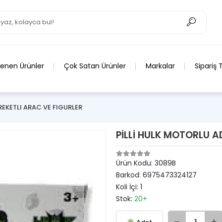
lenen Ürünler
Çok Satan Ürünler
Markalar
Sipariş 
AREKETLI ARAC VE FIGURLER
PİLLİ HULK MOTORLU 
Ürün Kodu:
3089B
Barkod:
6975473324127
Koli İçi:
1
Stok:
20+