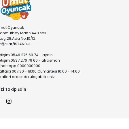
mut Oyuncak
ahmutbey Mah.2448 sok
stoç 28.Ada No:10/12
ağcılar/İSTANBUL
letişim.0546 276 69 74 - aydın
letişim.0537 276 79 66 - ali osman
hatsapp.0000000000
aftaiçi 007:30 - 18:00 Cumartesi 10:00 - 14:00
aatleri arasında ulaşabilirsiniz.
izi Takip Edin