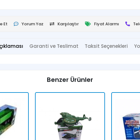
e Et
Yorum Yaz
Karşılaştır
Fiyat Alarmı
Tel
çıklaması
Garanti ve Teslimat
Taksit Seçenekleri
Yo
Benzer Ürünler