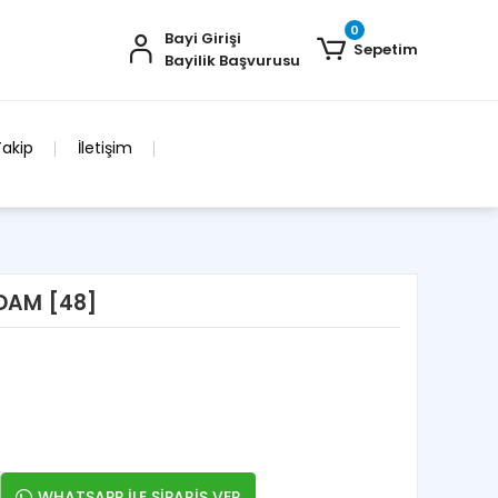
0
Bayi Girişi
Sepetim
Bayilik Başvurusu
Takip
İletişim
ADAM [48]
WHATSAPP İLE SİPARİŞ VER