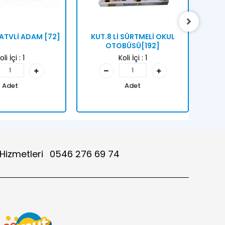
S ATVLİ ADAM [72]
KUT.8 Lİ SÜRTMELİ OKUL
KUT
OTOBÜSÜ[192]
oli İçi :
1
Koli İçi :
1
Adet
Adet
 Hizmetleri
0546 276 69 74