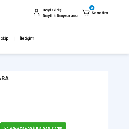
0
Bayi Girişi
Sepetim
Bayilik Başvurusu
Takip
İletişim
ABA
WHATSAPP İLE SİPARİŞ VER