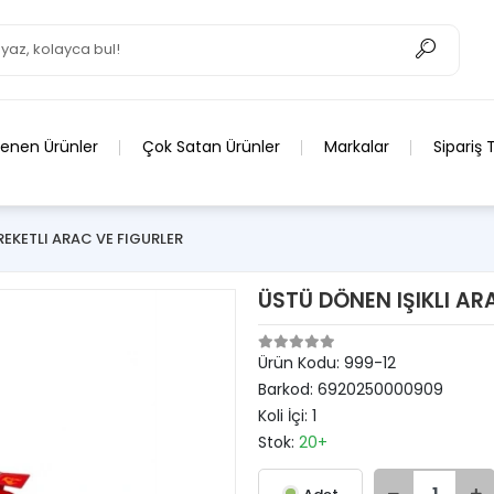
lenen Ürünler
Çok Satan Ürünler
Markalar
Sipariş 
AREKETLI ARAC VE FIGURLER
ÜSTÜ DÖNEN IŞIKLI AR
Ürün Kodu:
999-12
Barkod:
6920250000909
Koli İçi:
1
Stok:
20+