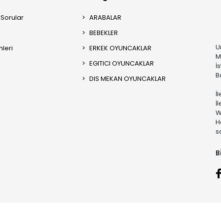
 Sorular
ARABALAR
BEBEKLER
U
mleri
ERKEK OYUNCAKLAR
M
EGITICI OYUNCAKLAR
İ
B
DIS MEKAN OYUNCAKLAR
İ
İ
W
H
s
B