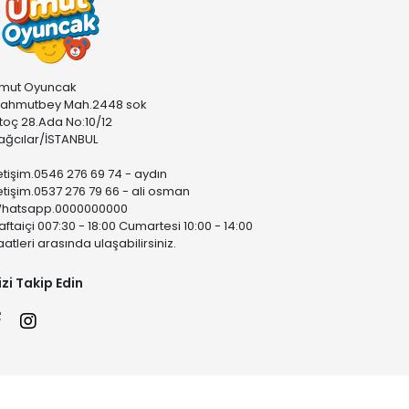
mut Oyuncak
ahmutbey Mah.2448 sok
stoç 28.Ada No:10/12
ağcılar/İSTANBUL
letişim.0546 276 69 74 - aydın
letişim.0537 276 79 66 - ali osman
hatsapp.0000000000
aftaiçi 007:30 - 18:00 Cumartesi 10:00 - 14:00
aatleri arasında ulaşabilirsiniz.
izi Takip Edin