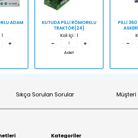
TORLU ADAM
KUTUDA PİLLİ RÖMORKLU
PİLLİ 36
TRAKTÖR[24]
ASKER
:
1
Koli İçi :
1
K
Adet
Sıkça Sorulan Sorular
Müşteri
etleri
Kategoriler