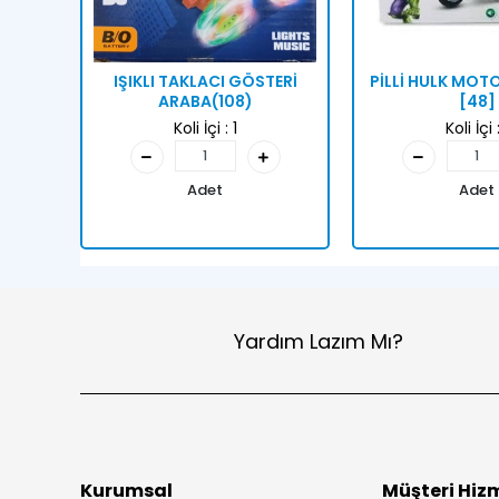
IŞIKLI TAKLACI GÖSTERİ
PİLLİ HULK MO
ARABA(108)
[48]
Koli İçi :
1
Koli İçi 
Adet
Adet
Yardım Lazım Mı?
Kurumsal
Müşteri Hizm