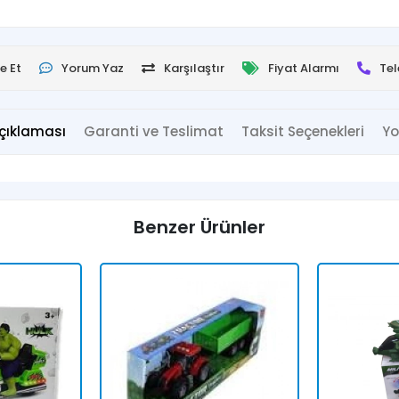
e Et
Yorum Yaz
Karşılaştır
Fiyat Alarmı
Tel
çıklaması
Garanti ve Teslimat
Taksit Seçenekleri
Yo
Benzer Ürünler