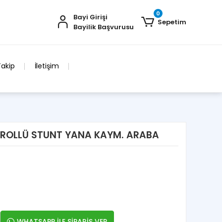
0
Bayi Girişi
Sepetim
Bayilik Başvurusu
Takip
İletişim
NTROLLÜ STUNT YANA KAYM. ARABA
WHATSAPP İLE SİPARİŞ VER