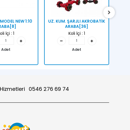
 MODEL NEW 1:10
UZ. KUM. ŞARJLI AKROBATİK
U/K
RABA[8]
ARABA[36]
oli İçi :
1
Koli İçi :
1
Adet
Adet
 Hizmetleri
0546 276 69 74