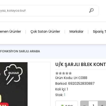
lenen Ürünler
Çok Satan Ürünler
Markalar
Sipariş 
 FONKSİYON SARJLI ARABA
U/K ŞARJLI BİLEK KO
Ürün Kodu:
LH C088
Barkod:
6920252830887
Koli İçi:
1
Stok:
1