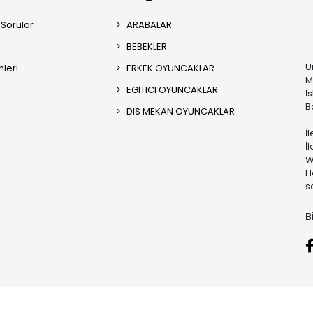
 Sorular
ARABALAR
BEBEKLER
U
mleri
ERKEK OYUNCAKLAR
M
EGITICI OYUNCAKLAR
İ
B
DIS MEKAN OYUNCAKLAR
İ
İ
W
H
s
B