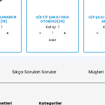
LANABİLİR
U/K F/F ŞARJLİ OKUL
U/K ŞAJLI
[18]
OTOBÜSÜ[24]
A
:
1
Koli İçi :
1
K
Adet
Sıkça Sorulan Sorular
Müşteri
etleri
Kategoriler