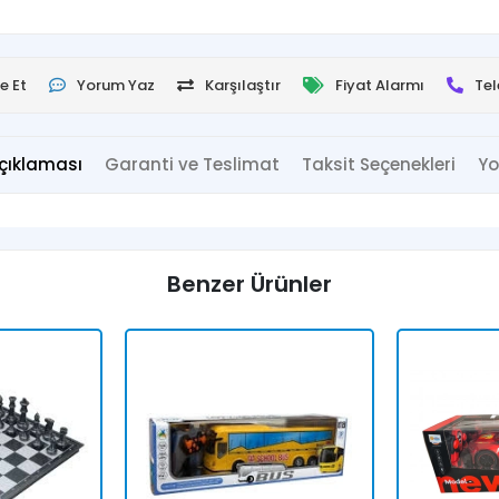
e Et
Yorum Yaz
Karşılaştır
Fiyat Alarmı
Tel
çıklaması
Garanti ve Teslimat
Taksit Seçenekleri
Yo
Benzer Ürünler