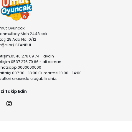
mut Oyuncak
ahmutbey Mah.2448 sok
stoç 28.Ada No:10/12
ağcılar/İSTANBUL
letişim.0546 276 69 74 - aydın
letişim.0537 276 79 66 - ali osman
hatsapp.0000000000
aftaiçi 007:30 - 18:00 Cumartesi 10:00 - 14:00
aatleri arasında ulaşabilirsiniz.
izi Takip Edin