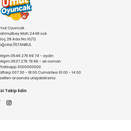
mut Oyuncak
ahmutbey Mah.2448 sok
stoç 28.Ada No:10/12
ağcılar/İSTANBUL
letişim.0546 276 69 74 - aydın
letişim.0537 276 79 66 - ali osman
hatsapp.0000000000
aftaiçi 007:30 - 18:00 Cumartesi 10:00 - 14:00
aatleri arasında ulaşabilirsiniz.
izi Takip Edin