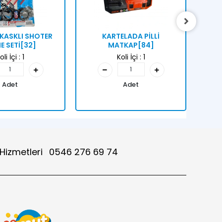
KASKLI SHOTER
KARTELADA PİLLİ
KA
 SETİ[32]
MATKAP[84]
HE
oli İçi :
1
Koli İçi :
1
Adet
Adet
 Hizmetleri
0546 276 69 74