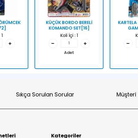
N ÖRÜMCEK
KÜÇÜK BORDO BERELİ
KARTELA 
72]
KOMANDO SET[16]
GAME
:
1
Koli İçi :
1
K
Adet
Sıkça Sorulan Sorular
Müşteri
etleri
Kategoriler