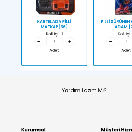
KARTELADA PİLLİ
PİLLİ SÜRÜNE
MATKAP[36]
ADAM [
Koli İçi :
1
Koli İçi 
Adet
Adet
Yardım Lazım Mı?
Kurumsal
Müşteri Hizm