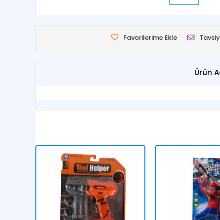
Favorilerime Ekle
Tavsiy
Ürün A