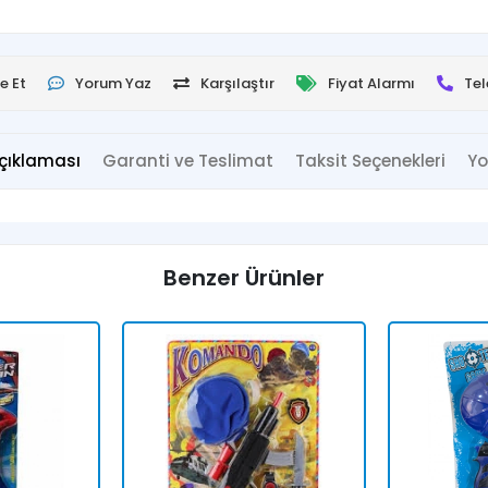
e Et
Yorum Yaz
Karşılaştır
Fiyat Alarmı
Tel
çıklaması
Garanti ve Teslimat
Taksit Seçenekleri
Yo
Benzer Ürünler