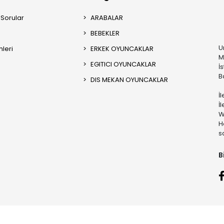
 Sorular
ARABALAR
BEBEKLER
U
mleri
ERKEK OYUNCAKLAR
M
EGITICI OYUNCAKLAR
İ
B
DIS MEKAN OYUNCAKLAR
İ
İ
W
H
s
B