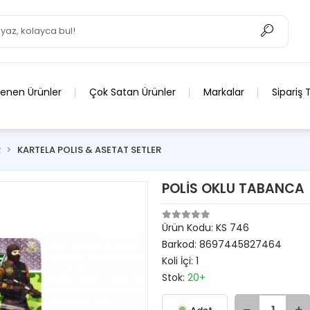
lenen Ürünler
Çok Satan Ürünler
Markalar
Sipariş 
R
KARTELA POLIS & ASETAT SETLER
POLİS OKLU TABANCA
Ürün Kodu:
KS 746
Barkod:
8697445827464
Koli İçi:
1
Stok:
20+