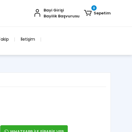
0
Bayi Girişi
Sepetim
Bayilik Başvurusu
Takip
İletişim
WHATSAPP İLE SİPARİŞ VER