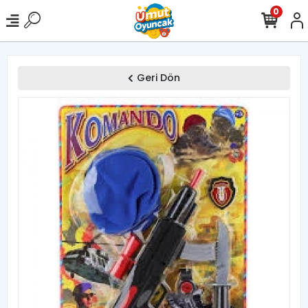
0
Geri Dön