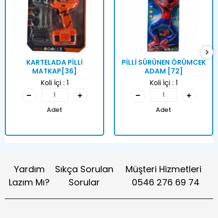
KARTELADA PİLLİ
PİLLİ SÜRÜNEN ÖRÜMCEK
MATKAP[36]
ADAM [72]
Koli İçi :
1
Koli İçi :
1
Adet
Adet
Yardım
Sıkça Sorulan
Müşteri Hizmetleri
Lazım Mı?
Sorular
0546 276 69 74