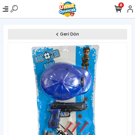
0
Geri Dön