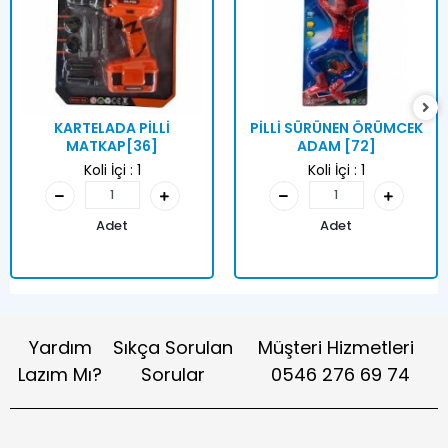
KARTELADA PİLLİ
PİLLİ SÜRÜNEN ÖRÜMCEK
MATKAP[36]
ADAM [72]
Koli İçi :
1
Koli İçi :
1
Adet
Adet
Yardım
Sıkça Sorulan
Müşteri Hizmetleri
Lazım Mı?
Sorular
0546 276 69 74