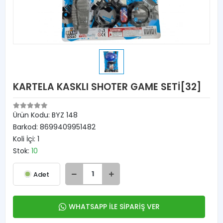
KARTELA KASKLI SHOTER GAME SETİ[32]
Ürün Kodu:
BYZ 148
Barkod:
8699409951482
Koli İçi:
1
Stok:
10
Adet
WHATSAPP İLE SİPARİŞ VER