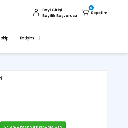
0
Bayi Girişi
Sepetim
Bayilik Başvurusu
Takip
İletişim
N
WHATSAPP İLE SİPARİŞ VER