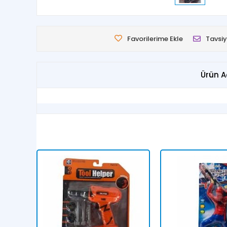
Favorilerime Ekle
Tavsiy
Ürün A