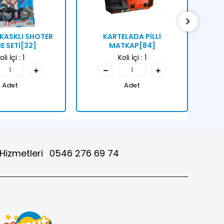
KASKLI SHOTER
KARTELADA PİLLİ
KA
 SETİ[32]
MATKAP[84]
HE
oli İçi :
1
Koli İçi :
1
Adet
Adet
 Hizmetleri
0546 276 69 74