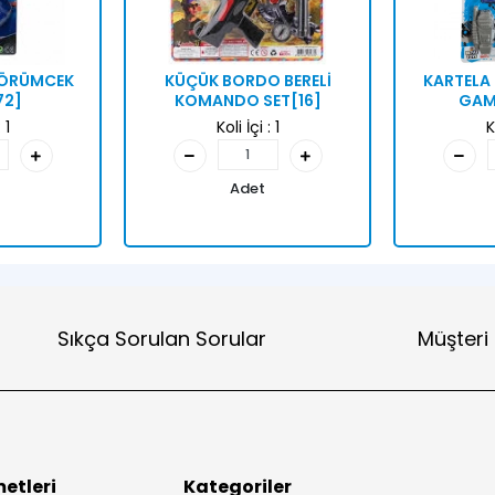
N ÖRÜMCEK
KÜÇÜK BORDO BERELİ
KARTELA 
72]
KOMANDO SET[16]
GAME
:
1
Koli İçi :
1
K
Adet
Sıkça Sorulan Sorular
Müşteri
etleri
Kategoriler