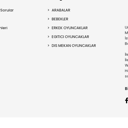
 Sorular
ARABALAR
BEBEKLER
U
mleri
ERKEK OYUNCAKLAR
M
EGITICI OYUNCAKLAR
İ
B
DIS MEKAN OYUNCAKLAR
İ
İ
W
H
s
B