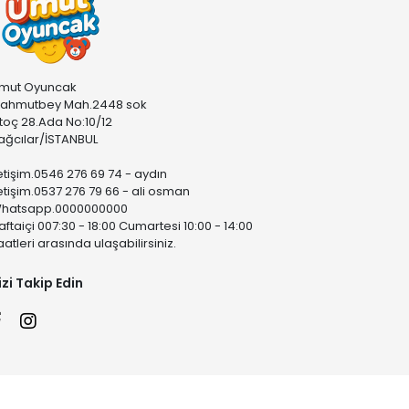
mut Oyuncak
ahmutbey Mah.2448 sok
stoç 28.Ada No:10/12
ağcılar/İSTANBUL
letişim.0546 276 69 74 - aydın
letişim.0537 276 79 66 - ali osman
hatsapp.0000000000
aftaiçi 007:30 - 18:00 Cumartesi 10:00 - 14:00
aatleri arasında ulaşabilirsiniz.
izi Takip Edin