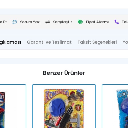
e Et
Yorum Yaz
Karşılaştır
Fiyat Alarmı
Tel
çıklaması
Garanti ve Teslimat
Taksit Seçenekleri
Yo
Benzer Ürünler