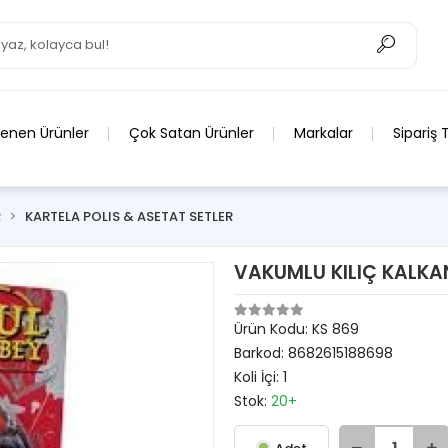
lenen Ürünler
Çok Satan Ürünler
Markalar
Sipariş 
R
KARTELA POLIS & ASETAT SETLER
VAKUMLU KILIÇ KALKA
Ürün Kodu:
KS 869
Barkod:
8682615188698
Koli İçi:
1
Stok:
20+