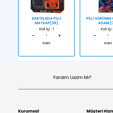
KARTELADA PİLLİ
PİLLİ SÜRÜNE
MATKAP[36]
ADAM [
Koli İçi :
1
Koli İçi 
Adet
Adet
Yardım Lazım Mı?
Kurumsal
Müşteri Hizm