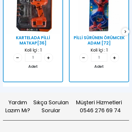
KARTELADA PİLLİ
PİLLİ SÜRÜNEN ÖRÜMCEK
MATKAP[36]
ADAM [72]
Koli İçi :
1
Koli İçi :
1
Adet
Adet
Yardım
Sıkça Sorulan
Müşteri Hizmetleri
Lazım Mı?
Sorular
0546 276 69 74