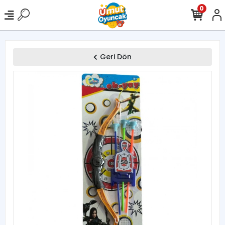
0
Geri Dön