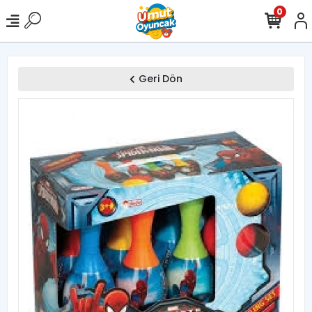
0
Geri Dön