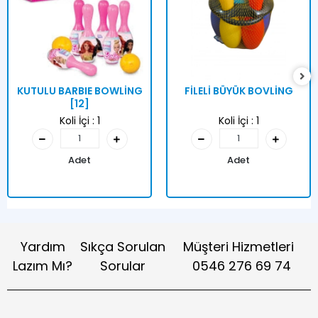
KUTULU BARBIE BOWLİNG
FİLELİ BÜYÜK BOVLİNG
[12]
Koli İçi :
1
Koli İçi :
1
Adet
Adet
Yardım
Sıkça Sorulan
Müşteri Hizmetleri
Lazım Mı?
Sorular
0546 276 69 74