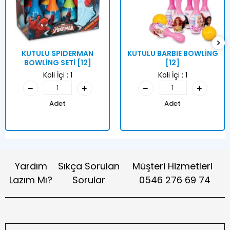
KUTULU SPIDERMAN
KUTULU BARBIE BOWLİNG
BOWLİNG SETİ [12]
[12]
Koli İçi :
1
Koli İçi :
1
Adet
Adet
Yardım
Sıkça Sorulan
Müşteri Hizmetleri
Lazım Mı?
Sorular
0546 276 69 74