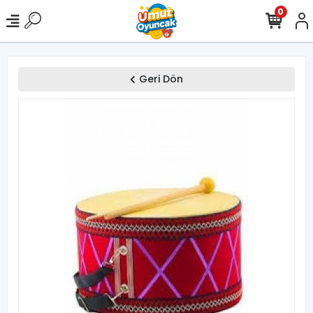
0
Geri Dön