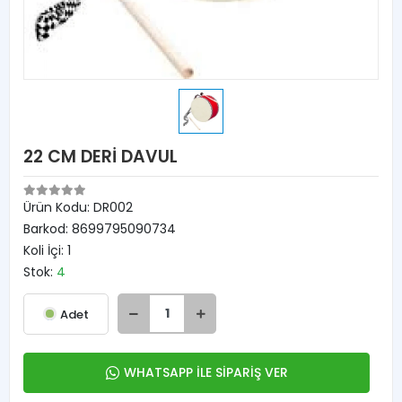
22 CM DERİ DAVUL
Ürün Kodu:
DR002
Barkod:
8699795090734
Koli İçi:
1
Stok:
4
Adet
WHATSAPP İLE SİPARİŞ VER