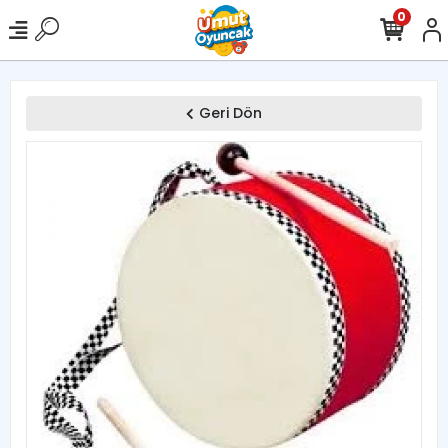
0
Geri Dön