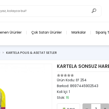
lenen Ürünler
Çok Satan Ürünler
Markalar
Sipariş 
R
KARTELA POLIS & ASETAT SETLER
KARTELA SONSUZ HAR
Ürün Kodu:
EF 254
Barkod:
8697445902543
Koli İçi:
1
Stok:
16