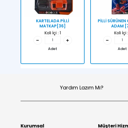
KARTELADA PİLLİ
PİLLİ SÜRÜNE
MATKAP[36]
ADAM [
Koli İçi :
1
Koli İçi 
Adet
Adet
Yardım Lazım Mı?
Kurumsal
Müşteri Hizm