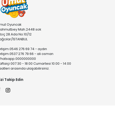
mut Oyuncak
ahmutbey Mah.2448 sok
stoç 28.Ada No:10/12
ağcılar/İSTANBUL
letişim.0546 276 69 74 - aydın
letişim.0537 276 79 66 - ali osman
hatsapp.0000000000
aftaiçi 007:30 - 18:00 Cumartesi 10:00 - 14:00
aatleri arasında ulaşabilirsiniz.
izi Takip Edin