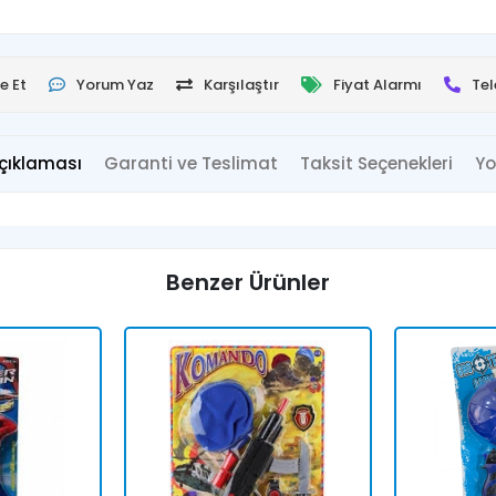
e Et
Yorum Yaz
Karşılaştır
Fiyat Alarmı
Tel
çıklaması
Garanti ve Teslimat
Taksit Seçenekleri
Yo
Benzer Ürünler