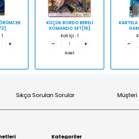
N ÖRÜMCEK
KÜÇÜK BORDO BERELİ
KARTELA 
72]
KOMANDO SET[16]
GAME
:
1
Koli İçi :
1
K
Adet
Sıkça Sorulan Sorular
Müşteri
etleri
Kategoriler