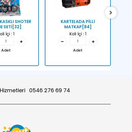
KASKLI SHOTER
KARTELADA PİLLİ
KA
 SETİ[32]
MATKAP[84]
HE
oli İçi :
1
Koli İçi :
1
Adet
Adet
 Hizmetleri
0546 276 69 74