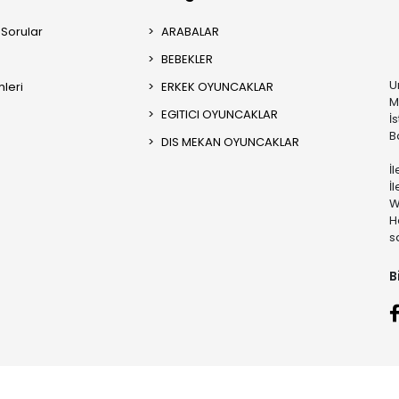
 Sorular
ARABALAR
BEBEKLER
U
mleri
ERKEK OYUNCAKLAR
M
EGITICI OYUNCAKLAR
İ
B
DIS MEKAN OYUNCAKLAR
İ
İ
W
H
s
B