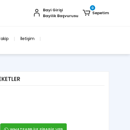
0
Bayi Girişi
Sepetim
Bayilik Başvurusu
Takip
İletişim
EKETLER
WHATSAPP İLE SİPARİŞ VER