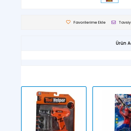
Favorilerime Ekle
Tavsiy
Ürün A