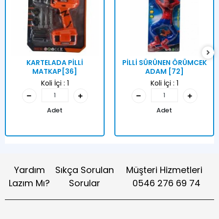
KARTELADA PİLLİ
PİLLİ SÜRÜNEN ÖRÜMCEK
MATKAP[36]
ADAM [72]
Koli İçi :
1
Koli İçi :
1
Adet
Adet
Yardım
Sıkça Sorulan
Müşteri Hizmetleri
Lazım Mı?
Sorular
0546 276 69 74