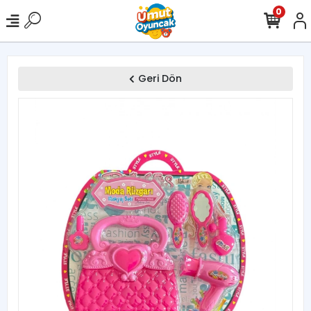
0
Geri Dön