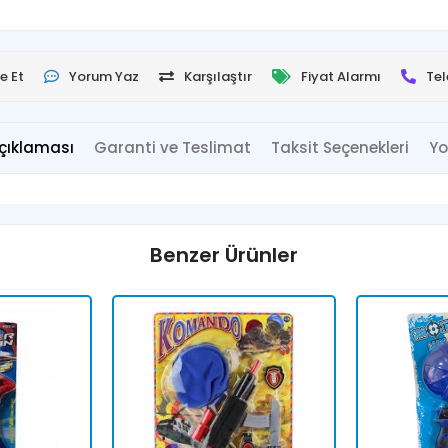
e Et
Yorum Yaz
Karşılaştır
Fiyat Alarmı
Tel
çıklaması
Garanti ve Teslimat
Taksit Seçenekleri
Yo
Benzer Ürünler