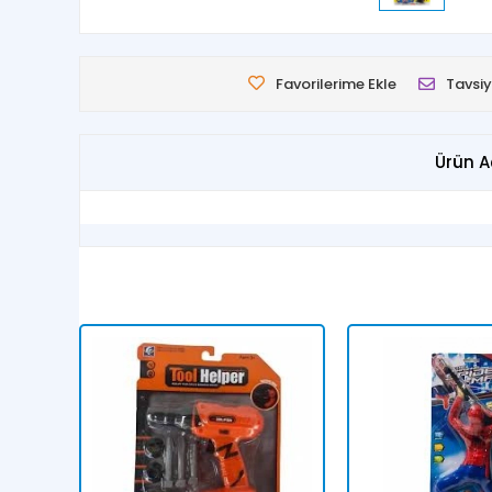
Favorilerime Ekle
Tavsiy
Ürün A