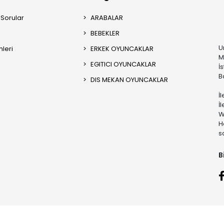
 Sorular
ARABALAR
BEBEKLER
U
mleri
ERKEK OYUNCAKLAR
M
EGITICI OYUNCAKLAR
İ
B
DIS MEKAN OYUNCAKLAR
İ
İ
W
H
s
B