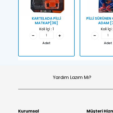
KARTELADA PİLLİ
PİLLİ SÜRÜNE
MATKAP[36]
ADAM [
Koli İçi :
1
Koli İçi 
Adet
Adet
Yardım Lazım Mı?
Kurumsal
Müşteri Hizm