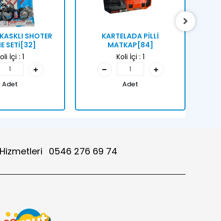
KASKLI SHOTER
KARTELADA PİLLİ
KA
 SETİ[32]
MATKAP[84]
HE
oli İçi :
1
Koli İçi :
1
Adet
Adet
 Hizmetleri
0546 276 69 74