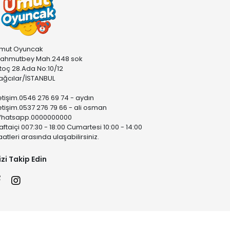
mut Oyuncak
ahmutbey Mah.2448 sok
stoç 28.Ada No:10/12
ağcılar/İSTANBUL
letişim.0546 276 69 74 - aydın
letişim.0537 276 79 66 - ali osman
hatsapp.0000000000
aftaiçi 007:30 - 18:00 Cumartesi 10:00 - 14:00
aatleri arasında ulaşabilirsiniz.
izi Takip Edin