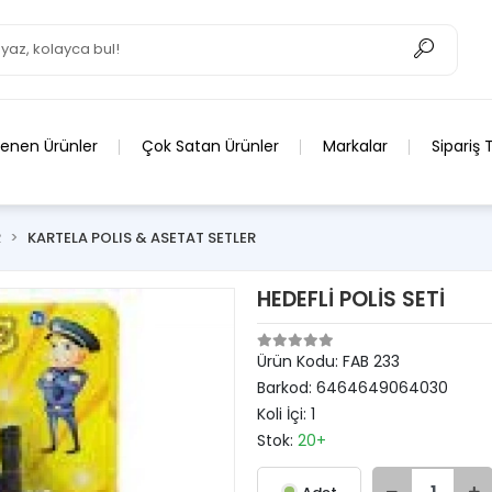
lenen Ürünler
Çok Satan Ürünler
Markalar
Sipariş 
R
KARTELA POLIS & ASETAT SETLER
HEDEFLİ POLİS SETİ
Ürün Kodu:
FAB 233
Barkod:
6464649064030
Koli İçi:
1
Stok:
20+