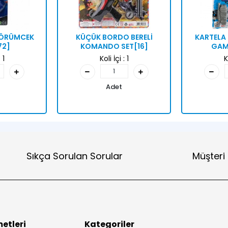
N ÖRÜMCEK
KÜÇÜK BORDO BERELİ
KARTELA 
72]
KOMANDO SET[16]
GAME
:
1
Koli İçi :
1
K
Adet
Sıkça Sorulan Sorular
Müşteri
etleri
Kategoriler