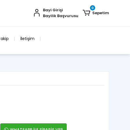
0
Bayi Girişi
Sepetim
Bayilik Başvurusu
Takip
İletişim
WHATSAPP İLE SİPARİŞ VER