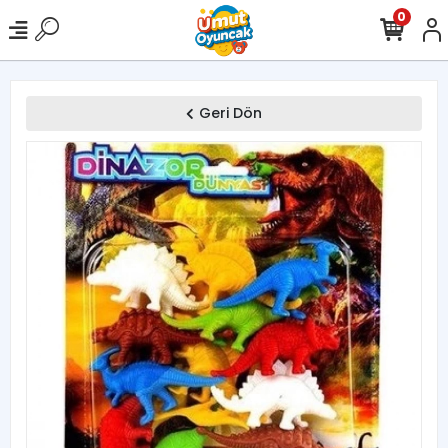
0
Geri Dön