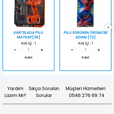
KARTELADA PİLLİ
PİLLİ SÜRÜNEN ÖRÜMCEK
MATKAP[36]
ADAM [72]
Koli İçi :
1
Koli İçi :
1
Adet
Adet
Yardım
Sıkça Sorulan
Müşteri Hizmetleri
Lazım Mı?
Sorular
0546 276 69 74