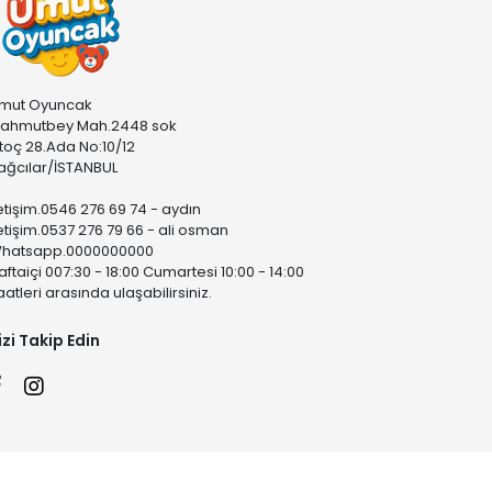
mut Oyuncak
ahmutbey Mah.2448 sok
stoç 28.Ada No:10/12
ağcılar/İSTANBUL
letişim.0546 276 69 74 - aydın
letişim.0537 276 79 66 - ali osman
hatsapp.0000000000
aftaiçi 007:30 - 18:00 Cumartesi 10:00 - 14:00
aatleri arasında ulaşabilirsiniz.
izi Takip Edin