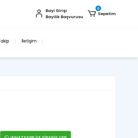
0
Bayi Girişi
Sepetim
Bayilik Başvurusu
Takip
İletişim
WHATSAPP İLE SİPARİŞ VER