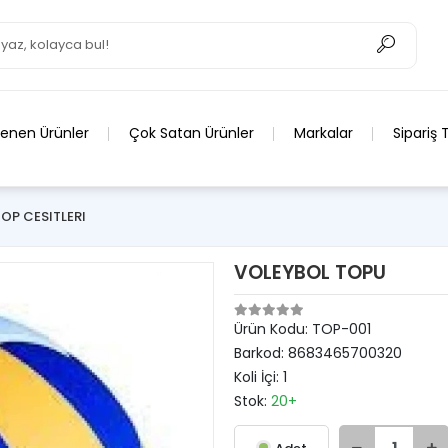
lenen Ürünler
Çok Satan Ürünler
Markalar
Sipariş 
TOP CESITLERI
VOLEYBOL TOPU
Ürün Kodu:
TOP-001
Barkod:
8683465700320
Koli İçi:
1
Stok:
20+