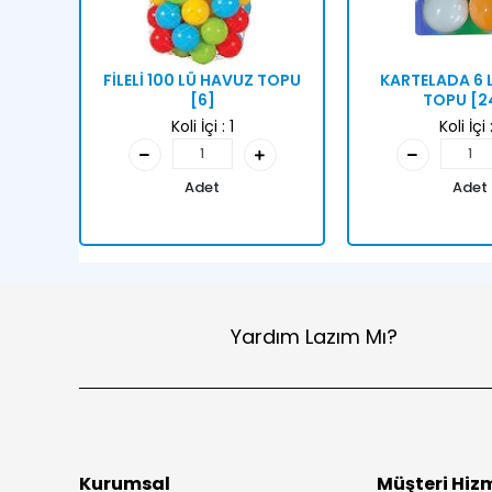
FİLELİ 100 LÜ HAVUZ TOPU
KARTELADA 6 L
[6]
TOPU [2
Koli İçi :
1
Koli İçi 
Adet
Adet
Yardım Lazım Mı?
Kurumsal
Müşteri Hizm