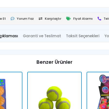
e Et
Yorum Yaz
Karşılaştır
Fiyat Alarmı
Tel
çıklaması
Garanti ve Teslimat
Taksit Seçenekleri
Yo
Benzer Ürünler