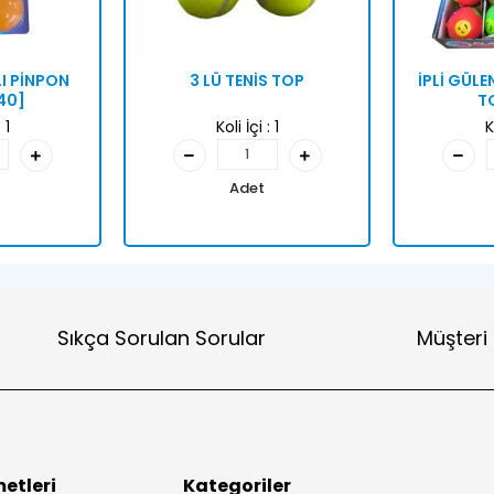
I PİNPON
3 LÜ TENİS TOP
İPLİ GÜLEN
40]
T
:
1
Koli İçi :
1
K
Adet
Sıkça Sorulan Sorular
Müşteri
etleri
Kategoriler