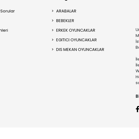
 Sorular
ARABALAR
BEBEKLER
U
mleri
ERKEK OYUNCAKLAR
M
EGITICI OYUNCAKLAR
İ
B
DIS MEKAN OYUNCAKLAR
İ
İ
W
H
s
B