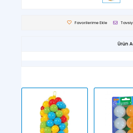
Favorilerime Ekle
Tavsiy
Ürün A