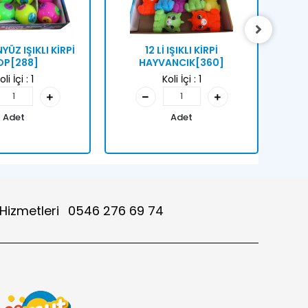
YÜZ IŞIKLI KİRPİ
12 Lİ IŞIKLI KİRPİ
12
OP[288]
HAYVANCIK[360]
oli İçi :
1
Koli İçi :
1
Adet
Adet
 Hizmetleri
0546 276 69 74